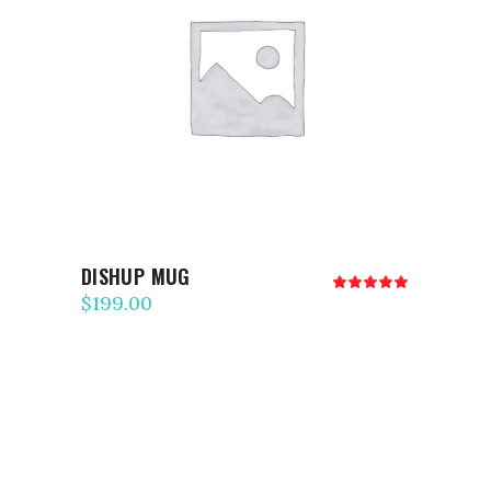
AJOUTER AU PANIER
DISHUP MUG
Note
5.00
$
199.00
sur 5