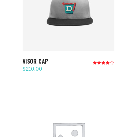
AJOUTER AU PANIER
VISOR CAP
Note
4.00
$
210.00
sur
5