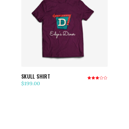
AJOUTER AU PANIER
SKULL SHIRT
Note
3.00
$
199.00
sur
5