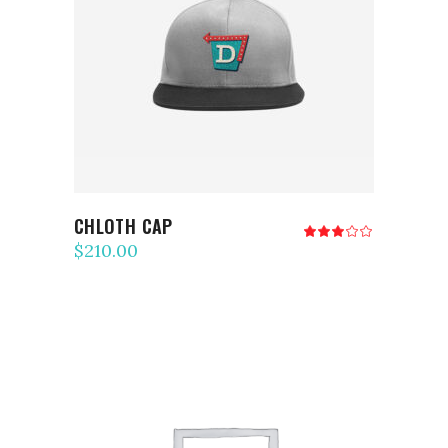
AJOUTER AU PANIER
CHLOTH CAP
Note
3.00
$
210.00
sur
5