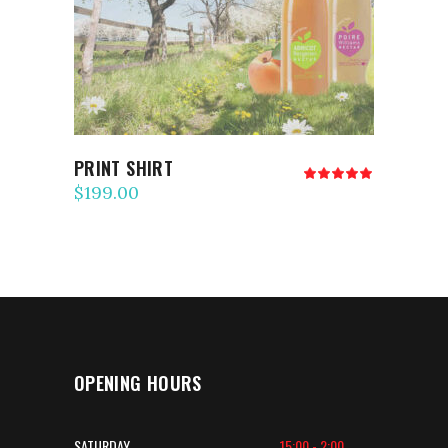
PRINT SHIRT
Note
5.00
$
199.00
sur 5
OPENING HOURS
SATURDAY
15:00 - 2:00