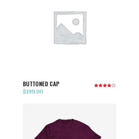
AJOUTER AU PANIER
BUTTONED CAP
Note
4.00
$
199.00
sur
5