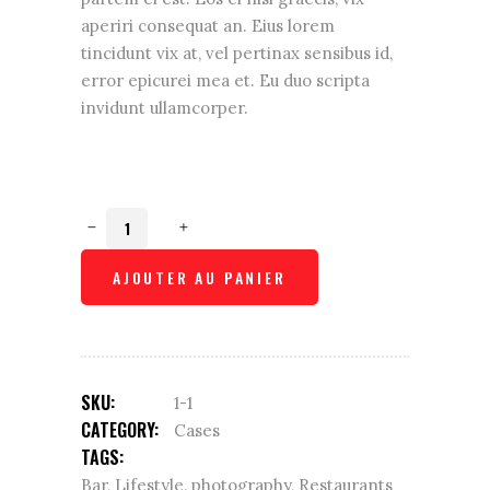
aperiri consequat an. Eius lorem
tincidunt vix at, vel pertinax sensibus id,
error epicurei mea et. Eu duo scripta
invidunt ullamcorper.
Phone
case
quantity
AJOUTER AU PANIER
SKU:
1-1
CATEGORY:
Cases
TAGS:
Bar
,
Lifestyle
,
photography
,
Restaurants