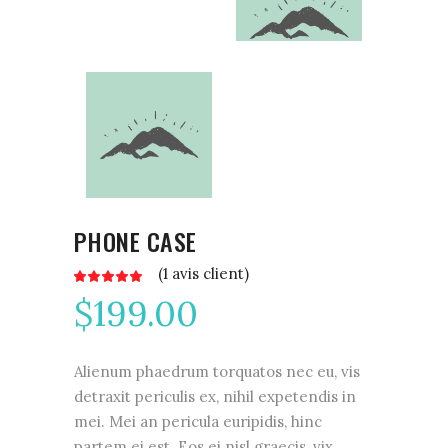
PHONE CASE
(
1
avis client)
Noté
1
5.00
$
199.00
sur 5
basé
sur
notation
client
Alienum phaedrum torquatos nec eu, vis
detraxit periculis ex, nihil expetendis in
mei. Mei an pericula euripidis, hinc
partem ei est. Eos ei nisl graecis, vix