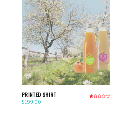
AJOUTER AU PANIER
PRINTED SHIRT
Note
1.00
$
199.00
sur
5