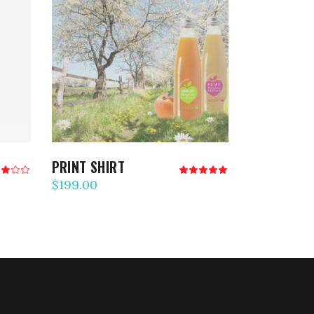
AJOUTER AU PANIER
PRINT SHIRT
Note
Note
.00
5.00
$
199.00
ur
sur 5