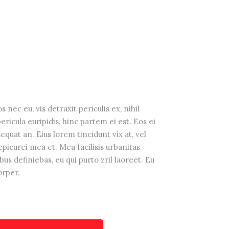
R
ec eu, vis detraxit periculis ex, nihil
ricula euripidis, hinc partem ei est. Eos ei
sequat an. Eius lorem tincidunt vix at, vel
epicurei mea et. Mea facilisis urbanitas
bus definiebas, eu qui purto zril laoreet. Eu
orper.