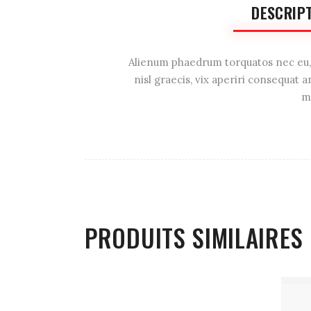
DESCRIP
Alienum phaedrum torquatos nec eu, vi
nisl graecis, vix aperiri consequat a
mo
PRODUITS SIMILAIRES