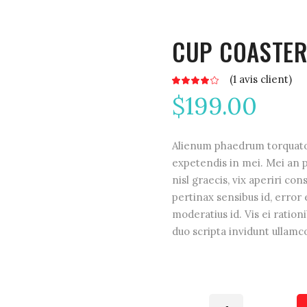
CUP COASTE
(
1
avis client)
Noté
1
4.00
$
199.00
sur
5
basé
sur
notation
client
Alienum phaedrum torquatos n
expetendis in mei. Mei an pe
nisl graecis, vix aperiri con
pertinax sensibus id, error 
moderatius id. Vis ei rationi
duo scripta invidunt ullamc
Cup