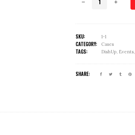
coaster
quantity
SKU:
1-1
CATEGORY:
Cases
TAGS:
DishUp
,
Events
SHARE: