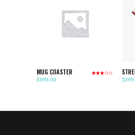
AJOUTER AU PANIER
MUG COASTER
STRE
Note
3.00
$
199.00
$
199
sur
5