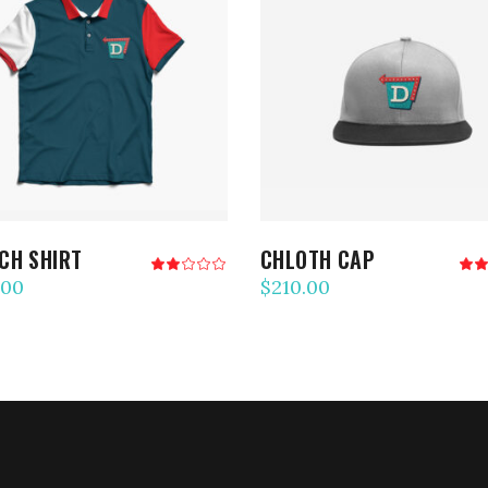
AJOUTER AU PANIER
AJOUTER AU PANIER
CH SHIRT
CHLOTH CAP
Note
2.00
3
.00
$
210.00
sur
s
5
5