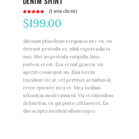
DENIM SHIRT
(
1
avis client)
Noté
1
5.00
$
199.00
sur 5
basé
sur
notation
client
Alienum phaedrum torquatos nec eu, vis
detraxit periculis ex, nihil expetendis in
mei. Mei an pericula euripidis, hinc
partem ei est. Eos ei nisl graecis, vix
aperiri consequat an. Eius lorem
tincidunt vix at, vel pertinax sensibus id,
error epicurei mea et. Mea facilisis
urbanitas moderatius id. Vis ei rationibus
definiebas, eu qui purto zril laoreet. Eu
duo scripta invidunt ullamcorper.