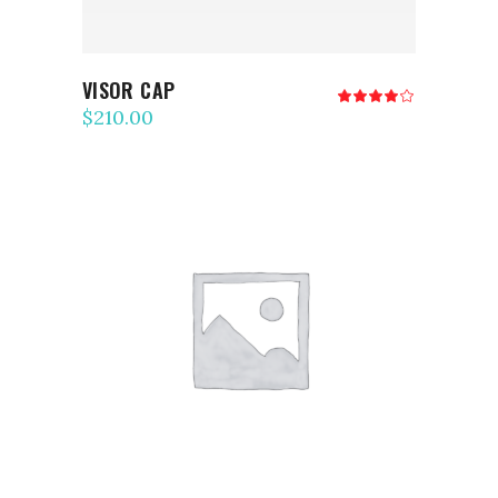
VISOR CAP
Note
4.00
$
210.00
sur
5
AJOUTER AU PANIER